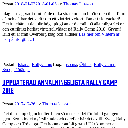
Postat
2018-01-03
2018-01-03
av
Thomas Jansson
Idag har jag varit runt på de olika sträckorna och när solen tittat fram
då och då har det varit som ett vintrigt vykort. Fantastiskt vackert!
Det innebär att det blir höga plogkanter överallt på alla rallysträckor
och ett riktigt härligt vinterrallyläger på Rally Camp 2018. Grymt!
Bild ett är från Överberg idag och alldeles
Läs mer om Vintern är
här på riktigt!
[…]
Postad i
Isbana
,
RallyCamp
Taggat
isbana
,
Öhlins
,
Rally Camp
,
Sveg
,
Trötänga
UPPDATERAD ANMÄLNINGSLISTA RALLY CAMP
2018
Postat
2017-12-26
av
Thomas Jansson
Det drar ihop sig och efter Julen så meckas det för fullt i garagen
igen. Sen blir det nyårsfirande och därefter bär det av till Sveg, Rally
Camp och Trötänga. Det kommer att bli grymt! Här kommer en