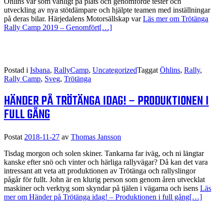
Öhlins var som vanligt på plats och genomförde tester och
utveckling av nya stötdämpare och hjälpte teamen med inställningar
på deras bilar. Härjedalens Motorsällskap var
Läs mer om Trötänga
Rally Camp 2019 – Genomfört
[…]
Postad i
Isbana
,
RallyCamp
,
Uncategorized
Taggat
Öhlins
,
Rally
,
Rally Camp
,
Sveg
,
Trötänga
HÄNDER PÅ TRÖTÄNGA IDAG! – PRODUKTIONEN I
FULL GÅNG
Postat
2018-11-27
av
Thomas Jansson
Tisdag morgon och solen skiner. Tankarna far iväg, och ni längtar
kanske efter snö och vinter och härliga rallyvägar? Då kan det vara
intressant att veta att produktionen av Trötänga och rallyslingor
pågår för fullt. John är en klurig person som genom åren utvecklat
maskiner och verktyg som skyndar på tjälen i vägarna och isens
Läs
mer om Händer på Trötänga idag! – Produktionen i full gång
[…]