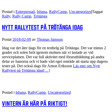
Postad i
Entreprenad
,
Isbana
,
RallyCamp
,
Uncategorized
Taggat
Rally
,
Rally Camp
,
Trötänga
NYTT RALLYTEST PÅ TRÖTÄNGA IDAG
Postat
2018-02-09
av
Thomas Jansson
Idag var det åter dags för en testhelg på Trötänga. Det var minus 2
grader och solen bröt igenom molnen när vi lastade av vid
serviceplatsen. Det var full aktivitet med förarutbildning på andra
delar av banorna och vi hade vårt eget område att starta upp dagens
tester på. Det också dags för Anton Eriksson
Läs mer om Nytt
Rallytest på Trötänga idag
[…]
Postad i
Isbana
,
RallyCamp
,
Uncategorized
VINTERN ÄR HÄR PÅ RIKTIGT!