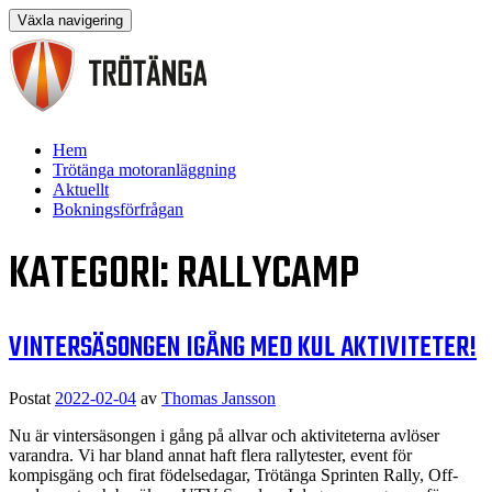
Växla navigering
Hoppa
Hem
till
Trötänga motoranläggning
innehåll
Aktuellt
Bokningsförfrågan
KATEGORI:
RALLYCAMP
VINTERSÄSONGEN IGÅNG MED KUL AKTIVITETER!
Postat
2022-02-04
av
Thomas Jansson
Nu är vintersäsongen i gång på allvar och aktiviteterna avlöser
varandra. Vi har bland annat haft flera rallytester, event för
kompisgäng och firat födelsedagar, Trötänga Sprinten Rally, Off-