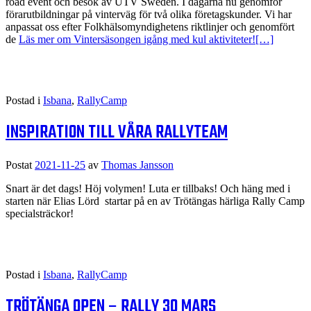
road event och besök av UTV Sweden. I dagarna nu genomför
förarutbildningar på vinterväg för två olika företagskunder. Vi har
anpassat oss efter Folkhälsomyndighetens riktlinjer och genomfört
de
Läs mer om Vintersäsongen igång med kul aktiviteter!
[…]
Postad i
Isbana
,
RallyCamp
INSPIRATION TILL VÅRA RALLYTEAM
Postat
2021-11-25
av
Thomas Jansson
Snart är det dags! Höj volymen! Luta er tillbaks! Och häng med i
starten när Elias Lörd startar på en av Trötängas härliga Rally Camp
specialsträckor!
Postad i
Isbana
,
RallyCamp
TRÖTÄNGA OPEN – RALLY 30 MARS