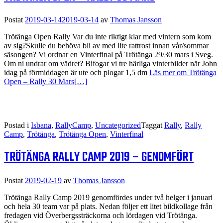
Postat
2019-03-14
2019-03-14
av
Thomas Jansson
Trötänga Open Rally Var du inte riktigt klar med vintern som kom
av sig?Skulle du behöva bli av med lite rattrost innan vår/sommar
säsongen? Vi ordnar en Vinterfinal på Trötänga 29/30 mars i Sveg.
Om ni undrar om vädret? Bifogar vi tre härliga vinterbilder när John
idag på förmiddagen är ute och plogar 1,5 dm
Läs mer om Trötänga
Open – Rally 30 Mars
[…]
Postad i
Isbana
,
RallyCamp
,
Uncategorized
Taggat
Rally
,
Rally
Camp
,
Trötänga
,
Trötänga Open
,
Vinterfinal
TRÖTÄNGA RALLY CAMP 2019 – GENOMFÖRT
Postat
2019-02-19
av
Thomas Jansson
Trötänga Rally Camp 2019 genomfördes under två helger i januari
och hela 30 team var på plats. Nedan följer ett litet bildkollage från
fredagen vid Överbergssträckorna och lördagen vid Trötänga.