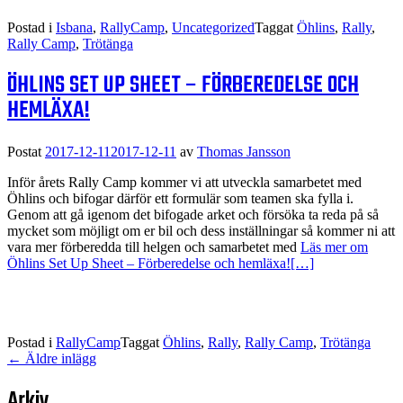
Postad i
Isbana
,
RallyCamp
,
Uncategorized
Taggat
Öhlins
,
Rally
,
Rally Camp
,
Trötänga
ÖHLINS SET UP SHEET – FÖRBEREDELSE OCH
HEMLÄXA!
Postat
2017-12-11
2017-12-11
av
Thomas Jansson
Inför årets Rally Camp kommer vi att utveckla samarbetet med
Öhlins och bifogar därför ett formulär som teamen ska fylla i.
Genom att gå igenom det bifogade arket och försöka ta reda på så
mycket som möjligt om er bil och dess inställningar så kommer ni att
vara mer förberedda till helgen och samarbetet med
Läs mer om
Öhlins Set Up Sheet – Förberedelse och hemläxa!
[…]
Postad i
RallyCamp
Taggat
Öhlins
,
Rally
,
Rally Camp
,
Trötänga
Inläggsnavigering
←
Äldre inlägg
Arkiv