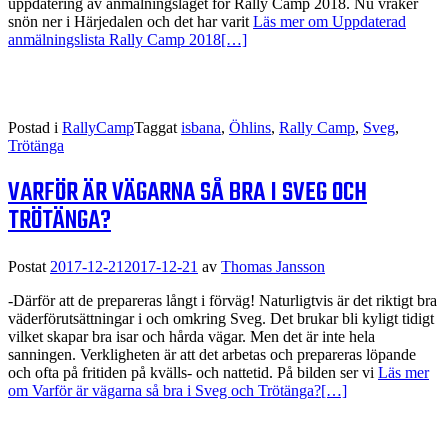
uppdatering av anmälningsläget för Rally Camp 2018. Nu vräker
snön ner i Härjedalen och det har varit
Läs mer om Uppdaterad
anmälningslista Rally Camp 2018
[…]
Postad i
RallyCamp
Taggat
isbana
,
Öhlins
,
Rally Camp
,
Sveg
,
Trötänga
VARFÖR ÄR VÄGARNA SÅ BRA I SVEG OCH
TRÖTÄNGA?
Postat
2017-12-21
2017-12-21
av
Thomas Jansson
-Därför att de prepareras långt i förväg! Naturligtvis är det riktigt bra
väderförutsättningar i och omkring Sveg. Det brukar bli kyligt tidigt
vilket skapar bra isar och hårda vägar. Men det är inte hela
sanningen. Verkligheten är att det arbetas och prepareras löpande
och ofta på fritiden på kvälls- och nattetid. På bilden ser vi
Läs mer
om Varför är vägarna så bra i Sveg och Trötänga?
[…]