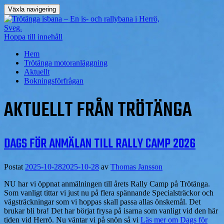
Växla navigering
Hoppa till innehåll
Hem
Trötänga motoranläggning
Aktuellt
Bokningsförfrågan
AKTUELLT FRÅN TRÖTÄNGA
DAGS FÖR ANMÄLAN TILL RALLY CAMP 2026
Postat
2025-10-28
2025-10-28
av
Thomas Jansson
NU har vi öppnat anmälningen till årets Rally Camp på Trötänga.
Som vanligt tittar vi just nu på flera spännande Specialsträckor och
vägsträckningar som vi hoppas skall passa allas önskemål. Det
brukar bli bra! Det har börjat frysa på isarna som vanligt vid den här
tiden vid Herrö. Nu väntar vi på snön så vi
Läs mer om Dags för