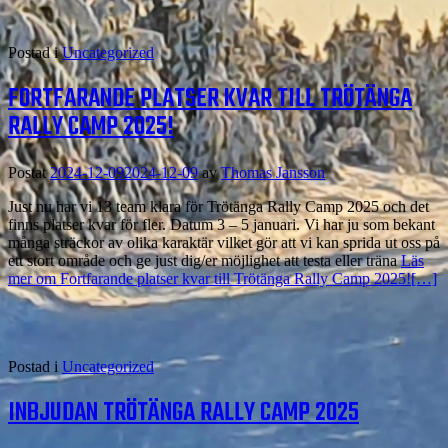
Postad i
Uncategorized
FORTFARANDE PLATSER KVAR TILL TRÖTÄNGA
RALLY CAMP 2025!
Postat
2024-12-09
2024-12-09
av
Thomas Jansson
Just nu har vi 13 team klara för Trötänga Rally Camp 2025 och det
finns platser kvar för fler. Datum 3 – 5 januari. Vi har ju som bekant
många sträckor av olika karaktär vilket gör att vi kan sprida ut oss på
ett stort område och ge just dig/er möjlighet att testa eller träna
Läs
mer om Fortfarande platser kvar till Trötänga Rally Camp 2025!
[…]
Postad i
Uncategorized
INBJUDAN TRÖTÄNGA RALLY CAMP 2025