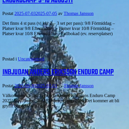
ENDUROCAMP 9-10 AUGUSTI
Postat
2025-07-03
2025-07-05
av
Thomas Jansson
Det finns 4 st pass (vi kör 2 – 3 set per pass): 9/8 Förmiddag –
Platser kvar 9/8 Eftermiddag – Platser kvar 10/8 Förmiddag –
Platser kvar 10/8 Eftermiddag – Fullbokad (ev. reservplatser)
Postad i
Uncategorized
INBJUDAN ANDERS ERIKSSON ENDURO CAMP
Postat
2025-05-30
2025-07-03
av
Thomas Jansson
Välkommen till Trötänga och Anders Erikssons Enduro Camp
2025! 9 – 10 augusti AE Enduro Camp 2025 Det kommer att bli
grymt bra och roliga dagar!