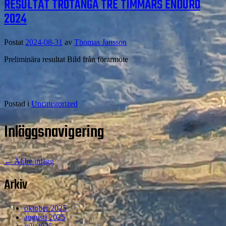
RESULTAT TRÖTÄNGA TRE TIMMARS ENDURO
2024
Postat
2024-08-31
av
Thomas Jansson
Preliminära resultat Bild från förarmöte
Postad i
Uncategorized
Inläggsnavigering
←
Äldre inlägg
Arkiv
oktober 2025
augusti 2025