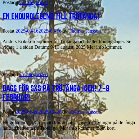
Postad i
Uncategorized
EN ENDUROLEGEND TILL TRÖTÄNGA!
Postat
2025-03-16
2025-03-16
av
Thomas Jansson
Anders Eriksson kommer till Trötänga och håller träningsläger. Se
vidare 1:a sidan Datum: 9-10 augusti 2025 Mer info kommer.
Postad i
Uncategorized
DAGS FÖR SXS PÅ TRÖTÄNGA IGEN! 7 -9
FEBRUARI
Postat
2025-01-28
2025-01-28
av
Thomas Jansson
Helgen den 7 – 9 februari blir det åter dags för tävlingar på de långa
häftiga banorna på Trötänga. Mer info kommer inom kort.