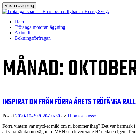
Växla navigering
Hoppa
Hem
till
Trötänga motoranläggning
innehåll
Aktuellt
Bokningsförfrågan
MÅNAD:
OKTOBER
INSPIRATION FRÅN FÖRRA ÅRETS TRÖTÄNGA RAL
Postat
2020-10-29
2020-10-30
av
Thomas Jansson
Förra vintern var mycket mild om ni kommer ihåg? Det var barmark i s
att vara rädda om vägarna. MEN sen levererade Härjedalen igen. Temp