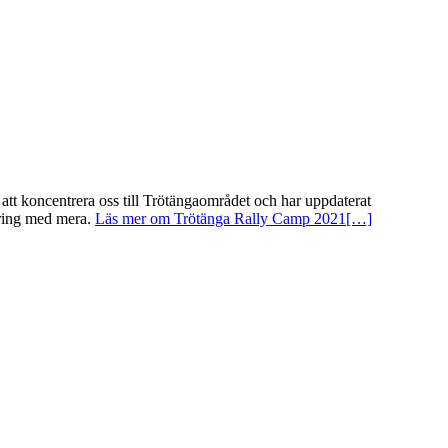
t koncentrera oss till Trötängaområdet och har uppdaterat
ering med mera.
Läs mer om Trötänga Rally Camp 2021
[…]